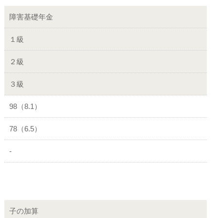
障害基礎年金
１級
２級
３級
98（8.1）
78（6.5）
-
子の加算