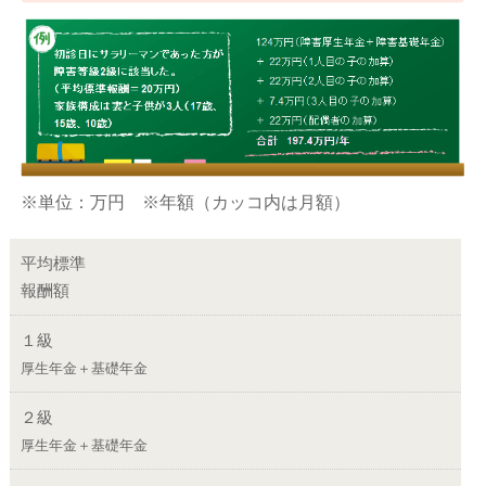
※単位：万円 ※年額（カッコ内は月額）
平均標準
報酬額
１級
厚生年金＋基礎年金
２級
厚生年金＋基礎年金